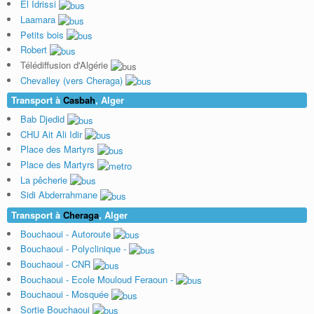
El Idrissi
Laamara
Petits bois
Robert
Télédiffusion d'Algérie
Chevalley (vers Cheraga)
Transport à
Casbah
, Alger
Bab Djedid
CHU Ait Ali Idir
Place des Martyrs
Place des Martyrs
La pêcherie
Sidi Abderrahmane
Transport à
Cheraga
, Alger
Bouchaoui - Autoroute
Bouchaoui - Polyclinique -
Bouchaoui - CNR
Bouchaoui - Ecole Mouloud Feraoun -
Bouchaoui - Mosquée
Sortie Bouchaoui