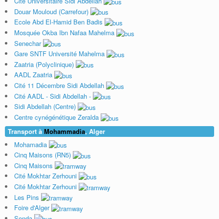
Cité Universitaire Sidi Abdellah
Douar Mouloud (Carrefour)
Ecole Abd El-Hamid Ben Badis
Mosquée Okba Ibn Nafaa Mahelma
Senechar
Gare SNTF Université Mahelma
Zaatria (Polyclinique)
AADL Zaatria
Cité 11 Décembre Sidi Abdellah
Cité AADL - Sidi Abdellah -
Sidi Abdellah (Centre)
Centre cynégénétique Zeralda
Transport à
Mohammadia
, Alger
Mohamadia
Cinq Maisons (RN5)
Cinq Maisons
Cité Mokhtar Zerhouni
Cité Mokhtar Zerhouni
Les Pins
Foire d'Alger
Sonda