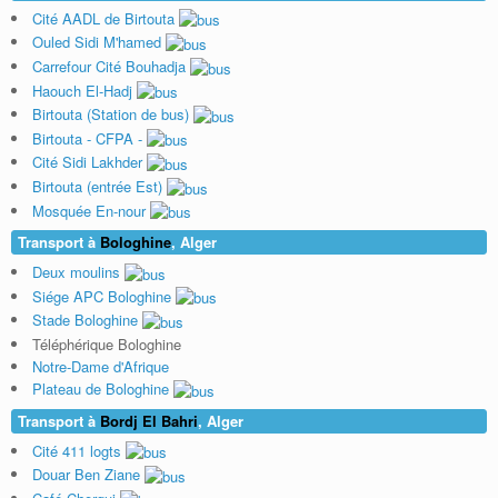
Cité AADL de Birtouta
Ouled Sidi M'hamed
Carrefour Cité Bouhadja
Haouch El-Hadj
Birtouta (Station de bus)
Birtouta - CFPA -
Cité Sidi Lakhder
Birtouta (entrée Est)
Mosquée En-nour
Transport à
Bologhine
, Alger
Deux moulins
Siége APC Bologhine
Stade Bologhine
Téléphérique Bologhine
Notre-Dame d'Afrique
Plateau de Bologhine
Transport à
Bordj El Bahri
, Alger
Cité 411 logts
Douar Ben Ziane