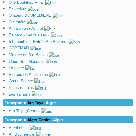
Cité Boukikaz Amar
Belvedère
Château BOUMEDIENE
Cimetiére
Ain Benian (Centre)
Bainem - Les falaises -
Intersection - Entrée Ain Benian -
COPEMAD
Marché de Ain Benian
Oued Beni Messous
Le phare
Plateau de Ain Benian
Grand Rocher
Bains romains
Les Tamaris
Transport à
Aïn Taya
, Alger
Aïn Taya (Centre)
Transport à
Alger-Centre
, Alger
Aerohabitat
Ali Boumendjel