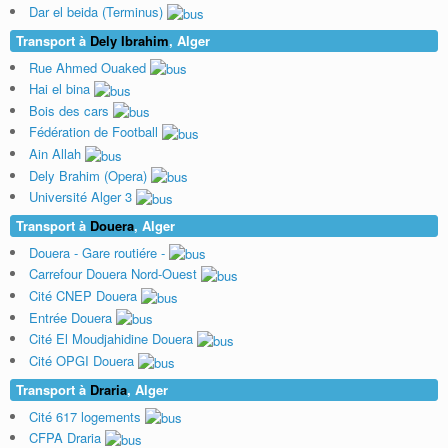
Dar el beida (Terminus)
Transport à
Dely Ibrahim
, Alger
Rue Ahmed Ouaked
Hai el bina
Bois des cars
Fédération de Football
Ain Allah
Dely Brahim (Opera)
Université Alger 3
Transport à
Douera
, Alger
Douera - Gare routiére -
Carrefour Douera Nord-Ouest
Cité CNEP Douera
Entrée Douera
Cité El Moudjahidine Douera
Cité OPGI Douera
Transport à
Draria
, Alger
Cité 617 logements
CFPA Draria