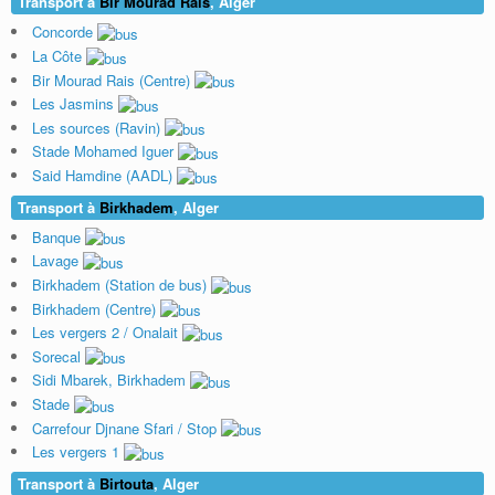
Transport à
Bir Mourad Raïs
, Alger
Concorde
La Côte
Bir Mourad Rais (Centre)
Les Jasmins
Les sources (Ravin)
Stade Mohamed Iguer
Said Hamdine (AADL)
Transport à
Birkhadem
, Alger
Banque
Lavage
Birkhadem (Station de bus)
Birkhadem (Centre)
Les vergers 2 / Onalait
Sorecal
Sidi Mbarek, Birkhadem
Stade
Carrefour Djnane Sfari / Stop
Les vergers 1
Transport à
Birtouta
, Alger