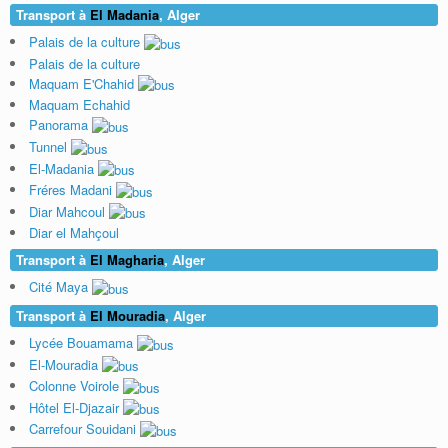
Transport à
El Madania
, Alger
Palais de la culture
Palais de la culture
Maquam E'Chahid
Maquam Echahid
Panorama
Tunnel
El-Madania
Fréres Madani
Diar Mahcoul
Diar el Mahçoul
Transport à
El Magharia
, Alger
Cité Maya
Transport à
El Mouradia
, Alger
Lycée Bouamama
El-Mouradia
Colonne Voirole
Hôtel El-Djazair
Carrefour Souidani