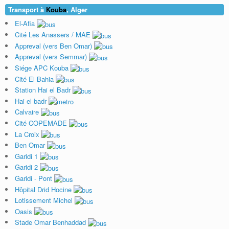
Transport à
Kouba
, Alger
El-Afia
Cité Les Anassers / MAE
Appreval (vers Ben Omar)
Appreval (vers Semmar)
Siége APC Kouba
Cité El Bahia
Station Hai el Badr
Hai el badr
Calvaire
Cité COPEMADE
La Croix
Ben Omar
Garidi 1
Garidi 2
Garidi - Pont
Hôpital Drid Hocine
Lotissement Michel
Oasis
Stade Omar Benhaddad