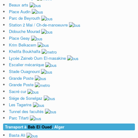
Beaux arts
Place Audin
Parc de Beyrouth
Station 2 Mai / Ch-de-manoeuvre
Didouche Mourad
Place Geay
Krim Belkacem
Khelifa Boukhalfa
Lycée Zaineb Oum El-masakine
Escalier mécanique
Stade Ouagnouni
Grande Poste
Grande Poste
Sacré cur
Siége de Sonelgaz
Les Tagarins
Tunnel des facultés
Parc Tifarti
Transport à
Bab El Oued
, Alger
Basta Ali