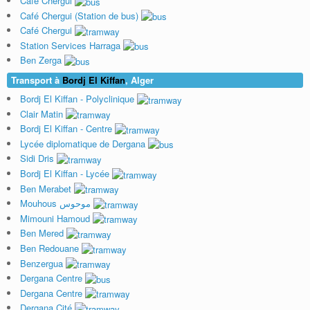
Café Chergui
Café Chergui (Station de bus)
Café Chergui
Station Services Harraga
Ben Zerga
Transport à
Bordj El Kiffan
, Alger
Bordj El Kiffan - Polyclinique
Clair Matin
Bordj El Kiffan - Centre
Lycée diplomatique de Dergana
Sidi Dris
Bordj El Kiffan - Lycée
Ben Merabet
Mouhous موحوس
Mimouni Hamoud
Ben Mered
Ben Redouane
Benzergua
Dergana Centre
Dergana Centre
Dergana Cité