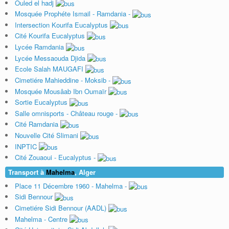
Ouled el hadj
Mosquée Prophéte Ismail - Ramdania -
Intersection Kourifa Eucalyptus
Cité Kourifa Eucalyptus
Lycée Ramdania
Lycée Messaouda Djida
Ecole Salah MAUGAFI
Cimetiére Mahieddine - Moksib -
Mosquée Mousâab Ibn Oumaïr
Sortie Eucalyptus
Salle omnisports - Château rouge -
Cité Ramdania
Nouvelle Cité Slimani
INPTIC
Cité Zouaoui - Eucalyptus -
Transport à
Mahelma
, Alger
Place 11 Décembre 1960 - Mahelma -
Sidi Bennour
Cimetiére Sidi Bennour (AADL)
Mahelma - Centre