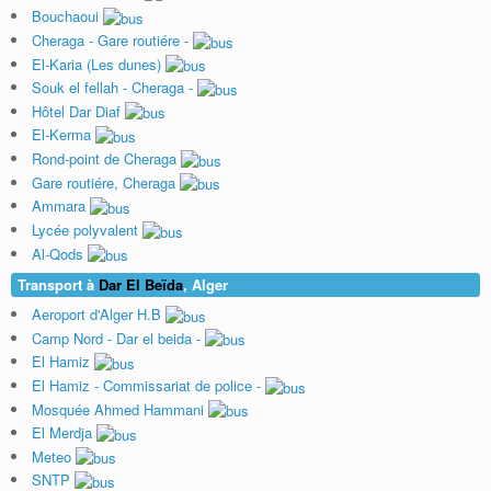
Bouchaoui
Cheraga - Gare routiére -
El-Karia (Les dunes)
Souk el fellah - Cheraga -
Hôtel Dar Diaf
El-Kerma
Rond-point de Cheraga
Gare routiére, Cheraga
Ammara
Lycée polyvalent
Al-Qods
Transport à
Dar El Beïda
, Alger
Aeroport d'Alger H.B
Camp Nord - Dar el beida -
El Hamiz
El Hamiz - Commissariat de police -
Mosquée Ahmed Hammani
El Merdja
Meteo
SNTP