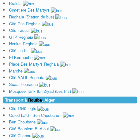
Braidia
Cimetiere Des Martyrs
Reghaïa (Station de bus)
Cite Dnc Reghaia
Cite Faouci
GTP Reghaia
Henkel Reghaia
Cité les Iris
El Kerrouche
Place Des Martyrs Reghaia
Marche
Cité AADL Reghaïa
Seaal Heuraoua
Mosquée Tarik Ibn Ziyad (Les Iris)
Transport à
Rouïba
, Alger
Cité 1540 logts
Ouled Laïd - Ben Choubane -
Ben Choubane
Cité Boualem El-Aloui
Cité Chabou