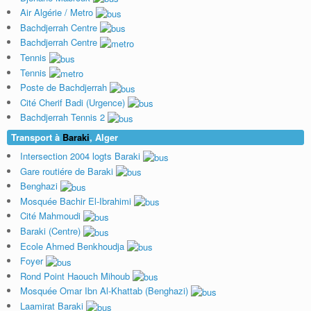
Air Algérie / Metro
Bachdjerrah Centre
Bachdjerrah Centre
Tennis
Tennis
Poste de Bachdjerrah
Cité Cherif Badi (Urgence)
Bachdjerrah Tennis 2
Transport à
Baraki
, Alger
Intersection 2004 logts Baraki
Gare routiére de Baraki
Benghazi
Mosquée Bachir El-Ibrahimi
Cité Mahmoudi
Baraki (Centre)
Ecole Ahmed Benkhoudja
Foyer
Rond Point Haouch Mihoub
Mosquée Omar Ibn Al-Khattab (Benghazi)
Laamirat Baraki