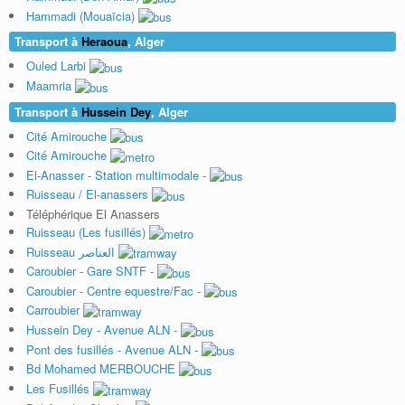
Hammadi (Mouaïcia)
Transport à
Heraoua
, Alger
Ouled Larbi
Maamria
Transport à
Hussein Dey
, Alger
Cité Amirouche
Cité Amirouche
El-Anasser - Station multimodale -
Ruisseau / El-anassers
Téléphérique El Anassers
Ruisseau (Les fusillés)
Ruisseau العناصر
Caroubier - Gare SNTF -
Caroubier - Centre equestre/Fac -
Carroubier
Hussein Dey - Avenue ALN -
Pont des fusillés - Avenue ALN -
Bd Mohamed MERBOUCHE
Les Fusillés