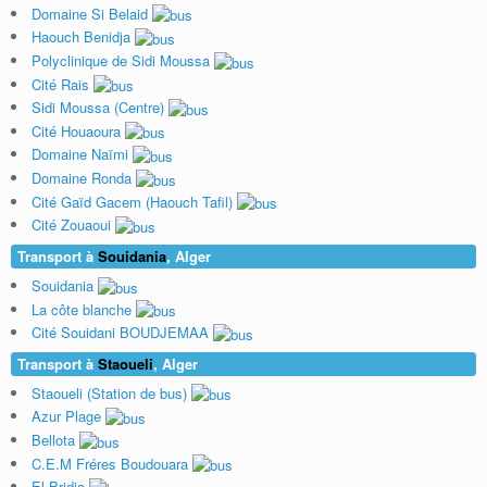
Domaine Si Belaid
Haouch Benidja
Polyclinique de Sidi Moussa
Cité Rais
Sidi Moussa (Centre)
Cité Houaoura
Domaine Naïmi
Domaine Ronda
Cité Gaïd Gacem (Haouch Tafil)
Cité Zouaoui
Transport à
Souidania
, Alger
Souidania
La côte blanche
Cité Souidani BOUDJEMAA
Transport à
Staoueli
, Alger
Staoueli (Station de bus)
Azur Plage
Bellota
C.E.M Fréres Boudouara
El Bridja