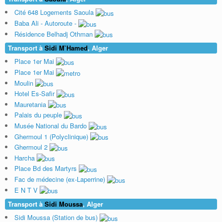
Cité 648 Logements Saoula
Baba Ali - Autoroute -
Résidence Belhadj Othman
Transport à
Sidi M`Hamed
, Alger
Place 1er Mai
Place 1er Mai
Moulin
Hotel Es-Safir
Mauretania
Palais du peuple
Musée National du Bardo
Ghermoul 1 (Polyclinique)
Ghermoul 2
Harcha
Place Bd des Martyrs
Fac de médecine (ex-Laperrine)
E N T V
Transport à
Sidi Moussa
, Alger
Sidi Moussa (Station de bus)