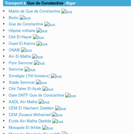
Transport à
Gue de Constantine
, Alger
Mairie de Gue de Constantine
Biotic
Gue de Constantine
Hôpital militaire
Cité El-Hayat
Oued El-Karma
ONAB
Ain El-Malha
Pont Semmar
Semmar
Sonelgaz (700 bureaux)
Stade Semmar
Cité Taher El-Ayeb
Gare SNTF Gue de Constantine
AADL Ain Malha
CEM El Hachemi Zeddam
CEM Zouaoui Mohamed
Ecole Ain Malha Djadida
Mosquée El-Ikhlas
Mosquée Aboubakr Es-seddik