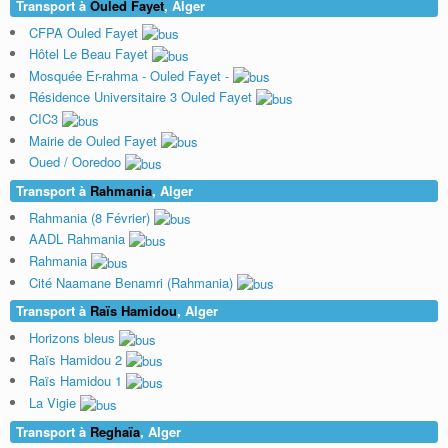
Transport à
Ouled Fayet
, Alger
CFPA Ouled Fayet
Hôtel Le Beau Fayet
Mosquée Er-rahma - Ouled Fayet -
Résidence Universitaire 3 Ouled Fayet
CIC3
Mairie de Ouled Fayet
Oued / Ooredoo
Transport à
Rahmania
, Alger
Rahmania (8 Février)
AADL Rahmania
Rahmania
Cité Naamane Benamri (Rahmania)
Transport à
Raïs Hamidou
, Alger
Horizons bleus
Raïs Hamidou 2
Raïs Hamidou 1
La Vigie
Transport à
Reghaïa
, Alger