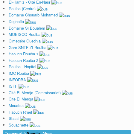
El-Hamiz - Cité En-Nasr
Rouiba (Centre)
Domaine Chouaïb Mohamed
Deghafla
Domaine Si Boualem
MOBISCO Rouiba
Cimetiére Guedhia
Gare SNTF ZI Rouiba
Haouch Rouiba 1
Haouch Rouiba 2
Rouiba - Hopital
IMC Rouiba
INFORBA
ISFF
Cité El Merdja (Commissariat)
Cité El Merdja
Mouatsa
Haouch Rmel
Sbaat
Souachette
Transport à
Saoula
, Alger