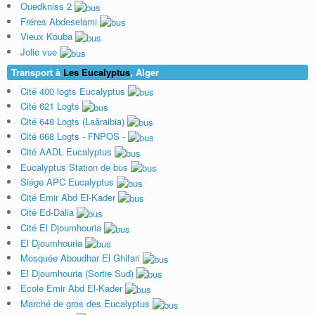
Ouedkniss 2
Fréres Abdeselami
Vieux Kouba
Jolie vue
Transport à
Les Eucalyptus
, Alger
Cité 400 logts Eucalyptus
Cité 621 Logts
Cité 648 Logts (Laâraibia)
Cité 668 Logts - FNPOS -
Cité AADL Eucalyptus
Eucalyptus Station de bus
Siége APC Eucalyptus
Cité Emir Abd El-Kader
Cité Ed-Dalia
Cité El Djoumhouria
El Djoumhouria
Mosquée Aboudhar El Ghifari
El Djoumhouria (Sortie Sud)
Ecole Emir Abd El-Kader
Marché de gros des Eucalyptus