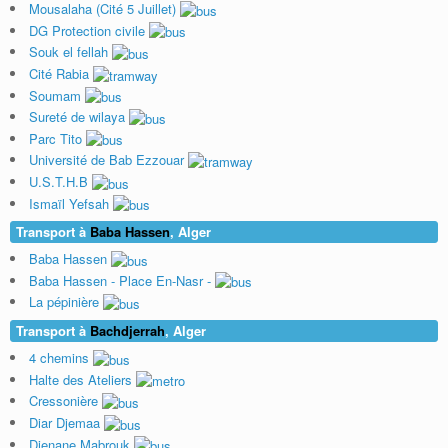
Mousalaha (Cité 5 Juillet)
DG Protection civile
Souk el fellah
Cité Rabia
Soumam
Sureté de wilaya
Parc Tito
Université de Bab Ezzouar
U.S.T.H.B
Ismaïl Yefsah
Transport à
Baba Hassen
, Alger
Baba Hassen
Baba Hassen - Place En-Nasr -
La pépinière
Transport à
Bachdjerrah
, Alger
4 chemins
Halte des Ateliers
Cressonière
Diar Djemaa
Djenane Mabrouk