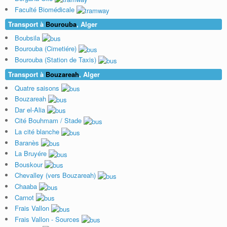
Faculté Biomédicale
Transport à
Bourouba
, Alger
Boubsila
Bourouba (Cimetiére)
Bourouba (Station de Taxis)
Transport à
Bouzareah
, Alger
Quatre saisons
Bouzareah
Dar el-Alia
Cité Bouhmam / Stade
La cité blanche
Baranès
La Bruyére
Bouskour
Chevalley (vers Bouzareah)
Chaaba
Carnot
Frais Vallon
Frais Vallon - Sources