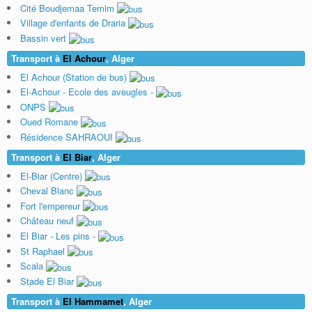
Cité Boudjemaa Temim
Village d'enfants de Draria
Bassin vert
Transport à
El Achour
, Alger
El Achour (Station de bus)
El-Achour - Ecole des aveugles -
ONPS
Oued Romane
Résidence SAHRAOUI
Transport à
El Biar
, Alger
El-Biar (Centre)
Cheval Blanc
Fort l'empereur
Château neuf
El Biar - Les pins -
St Raphael
Scala
Stade El Biar
Transport à
El Hammamet
, Alger