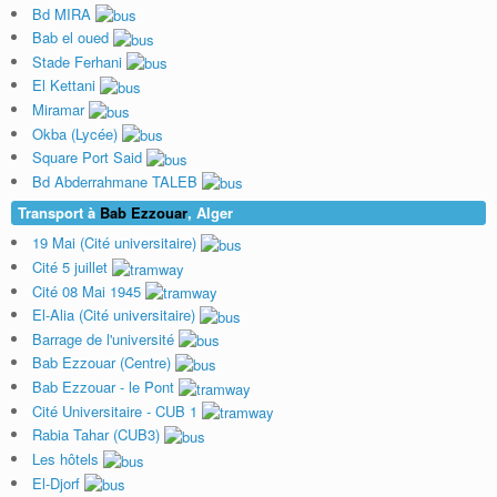
Bd MIRA
Bab el oued
Stade Ferhani
El Kettani
Miramar
Okba (Lycée)
Square Port Said
Bd Abderrahmane TALEB
Transport à
Bab Ezzouar
, Alger
19 Mai (Cité universitaire)
Cité 5 juillet
Cité 08 Mai 1945
El-Alia (Cité universitaire)
Barrage de l'université
Bab Ezzouar (Centre)
Bab Ezzouar - le Pont
Cité Universitaire - CUB 1
Rabia Tahar (CUB3)
Les hôtels
El-Djorf