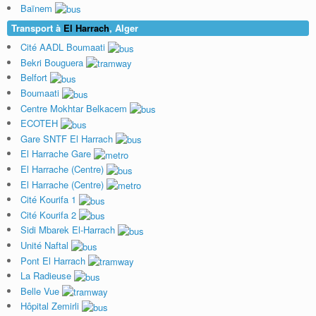
Baïnem
Transport à
El Harrach
, Alger
Cité AADL Boumaati
Bekri Bouguera
Belfort
Boumaati
Centre Mokhtar Belkacem
ECOTEH
Gare SNTF El Harrach
El Harrache Gare
El Harrache (Centre)
El Harrache (Centre)
Cité Kourifa 1
Cité Kourifa 2
Sidi Mbarek El-Harrach
Unité Naftal
Pont El Harrach
La Radieuse
Belle Vue
Hôpital Zemirli