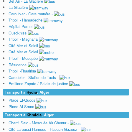
Bel Air - La Glacière
La Glacière
Caroubier - Gare routiére -
Tripoli - Hamadèche
Hôpital Parnet
Ouedkniss
Tripoli - Magharia
Cité Mer et Soleil
Cité Mer et Soleil
Tripoli - Mosquée
Résidence
Tripoli -Thaalibia
Caroubier - Station de Taxis -
Emiliano Zapata / Palais de justice
Transport à
Hydra
, Alger
Place El-Quods
Place Al Smaa
Transport à
Khraicia
, Alger
Cherifi Said - Mosquée Ali Chentir -
Cité Laroussi Hamoud - Haouch Gazouz -