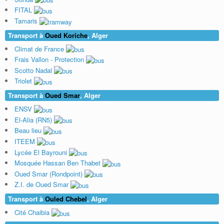
FITAL
Tamaris
Transport à
Oued Koriche
, Alger
Climat de France
Frais Vallon - Protection
Scotto Nadal
Triolet
Transport à
Oued Smar
, Alger
ENSV
El-Alia (RN5)
Beau lieu
ITEEM
Lycée El Bayrouni
Mosquée Hassan Ben Thabet
Oued Smar (Rondpoint)
Z.I. de Oued Smar
Transport à
Ouled Chebel
, Alger
Cité Chaibia