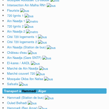
Intersection Ain Malha RN1
Fleuriste
720 lgmts 1
Ain Naadja 1
720 lgmts 2
Ain Naadja 2
Cité 720 logements 1
Cité 720 logements 2
Ain Naadja (Station de bus)
Château d'eau
Ain Naadja (Gare SNTF)
El-kares / AADL
Marché de Ain Naadja
Marché couvert 720
Mosquée Okba Ibn Nafaa
Safsafa
Transport à
Hammedi
, Alger
Hammadi (Station de bus)
Ouled Belhadi
Hammadi (Ben Amar)