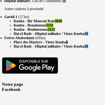
Hôpital militaire
, Gue de Constantine
18
Autres stations à proximité
Garidi 1
(373m)
Kouba - Bir Mourad Rais
3026
Kouba - Benaknoun
3110
Kouba - Benimessous
3135
Hai el Badr - Hôpital militaire / Vieux Kouba
18
Fréres Abdeselami
(430m)
Place des Martyrs - Vieux Kouba
6
Hai el Badr - Hôpital militaire / Vieux Kouba
18
Notre page
Facebook