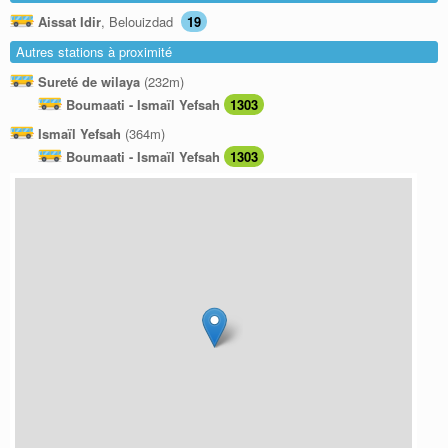
Aissat Idir
, Belouizdad
19
Autres stations à proximité
Sureté de wilaya
(232m)
Boumaati - Ismaïl Yefsah
1303
Ismaïl Yefsah
(364m)
Boumaati - Ismaïl Yefsah
1303