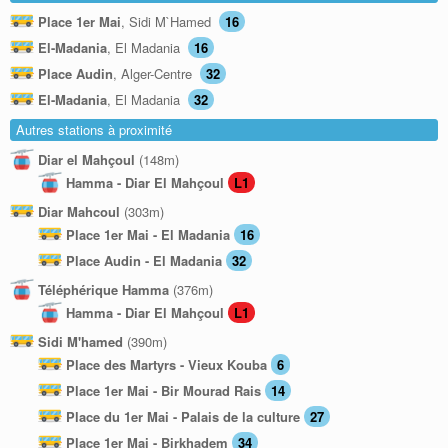
Place 1er Mai
, Sidi M`Hamed
16
El-Madania
, El Madania
16
Place Audin
, Alger-Centre
32
El-Madania
, El Madania
32
Autres stations à proximité
Diar el Mahçoul
(148m)
Hamma - Diar El Mahçoul
L1
Diar Mahcoul
(303m)
Place 1er Mai - El Madania
16
Place Audin - El Madania
32
Téléphérique Hamma
(376m)
Hamma - Diar El Mahçoul
L1
Sidi M'hamed
(390m)
Place des Martyrs - Vieux Kouba
6
Place 1er Mai - Bir Mourad Rais
14
Place du 1er Mai - Palais de la culture
27
Place 1er Mai - Birkhadem
34