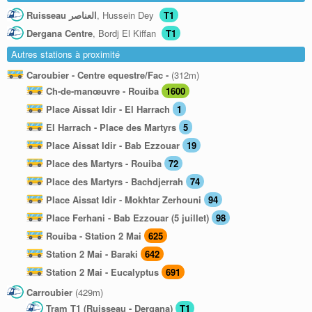
Ruisseau العناصر
, Hussein Dey
T1
Dergana Centre
, Bordj El Kiffan
T1
Autres stations à proximité
Caroubier - Centre equestre/Fac -
(312m)
Ch-de-manœuvre - Rouiba
1600
Place Aissat Idir - El Harrach
1
El Harrach - Place des Martyrs
5
Place Aissat Idir - Bab Ezzouar
19
Place des Martyrs - Rouiba
72
Place des Martyrs - Bachdjerrah
74
Place Aissat Idir - Mokhtar Zerhouni
94
Place Ferhani - Bab Ezzouar (5 juillet)
98
Rouiba - Station 2 Mai
625
Station 2 Mai - Baraki
642
Station 2 Mai - Eucalyptus
691
Carroubier
(429m)
Tram T1 (Ruisseau - Dergana)
T1