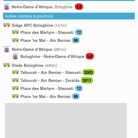
Notre-Dame d'Afrique
, Bologhine
L4
Autres stations à proximité
Siége APC Bologhine
(147m)
Place des Martyrs - Staoueli
12
Place 1er Mai - Ain Benian
99
Notre-Dame d'Afrique
(281m)
Bologhine - Notre-Dame d'Afrique
L4
Stade Bologhine
(440m)
Tafourah - Ain Benian - Staoueli
3003
Tafourah - Ain Benian - Zeralda
3011
Place des Martyrs - Staoueli
12
Place 1er Mai - Ain Benian
99