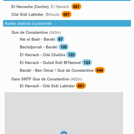
El Harrache (Centre)
, El Harrach
681
Cité Sidi Lakhder
, Birtouta
681
Autres stations à proximité
Gue de Constantine
(343m)
Hai el Badr - Baraki
67
Bachdjerrah - Baraki
105
El Harrach - Cité Chaibia
122
El Harrach - Ouled Sidi M'Hamed
123
Baraki - Ben Omar / Gué de Constantine
646
Gare SNTF Gue de Constantine
(452m)
El Harrach - Cité Sidi Lakhder
681