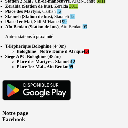
Station 2 Mai / Ch-de-manoeuvre
, Alger-Centre
3011
Zeralda (Station de bus)
, Zeralda
3011
Place des Martyrs
, Casbah
12
Staoueli (Station de bus)
, Staoueli
12
Place 1er Mai
, Sidi M`Hamed
99
Aïn Benian (Station de bus)
, Aïn Benian
99
Autres stations à proximité
Téléphérique Bologhine
(440m)
Bologhine - Notre-Dame d'Afrique
L4
Siége APC Bologhine
(482m)
Place des Martyrs - Staoueli
12
Place 1er Mai - Ain Benian
99
Notre page
Facebook