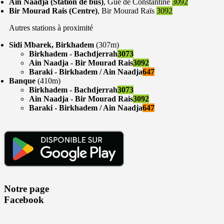
Ain Naadja (Station de bus)
, Gue de Constantine
3092
Bir Mourad Rais (Centre)
, Bir Mourad Raïs
3092
Autres stations à proximité
Sidi Mbarek, Birkhadem
(307m)
Birkhadem - Bachdjerrah
3073
Ain Naadja - Bir Mourad Rais
3092
Baraki - Birkhadem / Ain Naadja
647
Banque
(410m)
Birkhadem - Bachdjerrah
3073
Ain Naadja - Bir Mourad Rais
3092
Baraki - Birkhadem / Ain Naadja
647
Notre page
Facebook