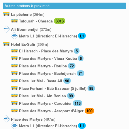
Autres stations à proximité
La pêcherie
(264m)
Tafourah - Cheraga
3013
Ali Boumendjel
(373m)
Metro L1 (direction: El-Harrache)
L1
Hotel Es-Safir
(396m)
El Harrach - Place des Martyrs
5
Place des Martyrs - Vieux Kouba
6
Place des Martyrs - Rouiba
72
Place des Martyrs - Bachdjerrah
74
Place 1er Mai - Basta Ali
90
Place Ferhani - Bab Ezzouar (5 juillet)
98
Place 1er Mai - Ain Benian
99
Place des Martyrs - Caroubier
113
Place des Martyrs - Aeroport d'Alger
100
Place des Martyrs
(497m)
Metro L1 (direction: El-Harrache)
L1