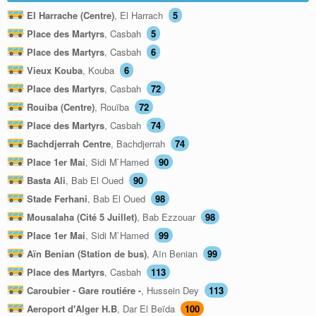
El Harrache (Centre)
, El Harrach
5
Place des Martyrs
, Casbah
5
Place des Martyrs
, Casbah
6
Vieux Kouba
, Kouba
6
Place des Martyrs
, Casbah
72
Rouiba (Centre)
, Rouïba
72
Place des Martyrs
, Casbah
74
Bachdjerrah Centre
, Bachdjerrah
74
Place 1er Mai
, Sidi M`Hamed
90
Basta Ali
, Bab El Oued
90
Stade Ferhani
, Bab El Oued
98
Mousalaha (Cité 5 Juillet)
, Bab Ezzouar
98
Place 1er Mai
, Sidi M`Hamed
99
Aïn Benian (Station de bus)
, Aïn Benian
99
Place des Martyrs
, Casbah
113
Caroubier - Gare routiére -
, Hussein Dey
113
Aeroport d'Alger H.B
, Dar El Beïda
100