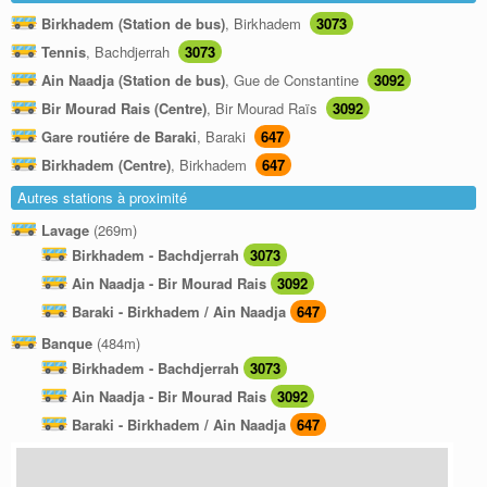
Birkhadem (Station de bus)
, Birkhadem
3073
Tennis
, Bachdjerrah
3073
Ain Naadja (Station de bus)
, Gue de Constantine
3092
Bir Mourad Rais (Centre)
, Bir Mourad Raïs
3092
Gare routiére de Baraki
, Baraki
647
Birkhadem (Centre)
, Birkhadem
647
Autres stations à proximité
Lavage
(269m)
Birkhadem - Bachdjerrah
3073
Ain Naadja - Bir Mourad Rais
3092
Baraki - Birkhadem / Ain Naadja
647
Banque
(484m)
Birkhadem - Bachdjerrah
3073
Ain Naadja - Bir Mourad Rais
3092
Baraki - Birkhadem / Ain Naadja
647