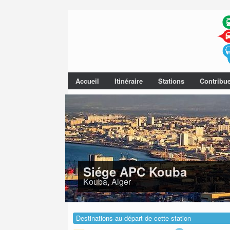
Accueil
Itinéraire
Stations
Contribu
Siége APC Kouba
Kouba, Alger
Destinations au départ de cette station