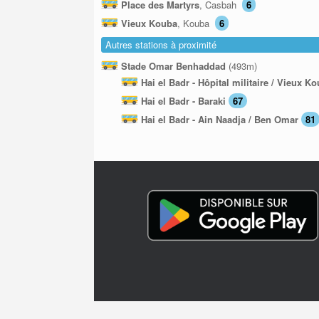
Place des Martyrs
, Casbah
6
Vieux Kouba
, Kouba
6
Autres stations à proximité
Stade Omar Benhaddad
(493m)
Hai el Badr - Hôpital militaire / Vieux K
Hai el Badr - Baraki
67
Hai el Badr - Ain Naadja / Ben Omar
81