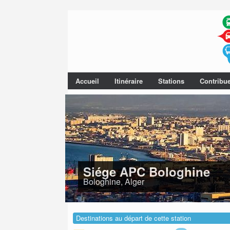
Accueil
Itinéraire
Stations
Contribu
Siége APC Bologhine
Bologhine, Alger
Destinations au départ de cette station