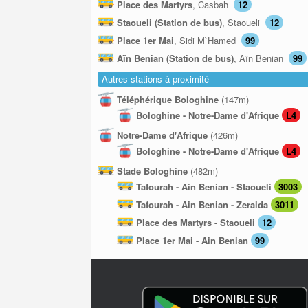
Place des Martyrs
, Casbah
12
Staoueli (Station de bus)
, Staoueli
12
Place 1er Mai
, Sidi M`Hamed
99
Aïn Benian (Station de bus)
, Aïn Benian
99
Autres stations à proximité
Téléphérique Bologhine
(147m)
Bologhine - Notre-Dame d'Afrique
L4
Notre-Dame d'Afrique
(426m)
Bologhine - Notre-Dame d'Afrique
L4
Stade Bologhine
(482m)
Tafourah - Ain Benian - Staoueli
3003
Tafourah - Ain Benian - Zeralda
3011
Place des Martyrs - Staoueli
12
Place 1er Mai - Ain Benian
99