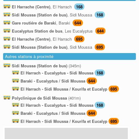
El Harrache (Centre)
, El Harrach
168
Sidi Moussa (Station de bus)
, Sidi Moussa
168
Gare routiére de Baraki
, Baraki
644
Eucalyptus Station de bus
, Les Eucalyptus
644
El Harrache (Centre)
, El Harrach
695
Sidi Moussa (Station de bus)
, Sidi Moussa
695
Autres stations à proximité
Sidi Moussa (Station de bus)
(345m)
El Harrach - Eucalyptus - Sidi Moussa
168
Baraki - Eucalyptus / Sidi Moussa
644
El Harrach - Sidi Moussa / Kourifa et Eucalyp
695
Polyclinique de Sidi Moussa
(401m)
El Harrach - Eucalyptus - Sidi Moussa
168
Baraki - Eucalyptus / Sidi Moussa
644
El Harrach - Sidi Moussa / Kourifa et Eucalyp
695