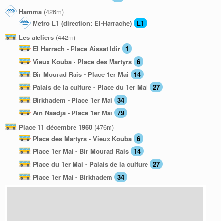
Hamma
(426m)
Metro L1 (direction: El-Harrache)
L1
Les ateliers
(442m)
El Harrach - Place Aissat Idir
1
Vieux Kouba - Place des Martyrs
6
Bir Mourad Rais - Place 1er Mai
14
Palais de la culture - Place du 1er Mai
27
Birkhadem - Place 1er Mai
34
Ain Naadja - Place 1er Mai
79
Place 11 décembre 1960
(476m)
Place des Martyrs - Vieux Kouba
6
Place 1er Mai - Bir Mourad Rais
14
Place du 1er Mai - Palais de la culture
27
Place 1er Mai - Birkhadem
34