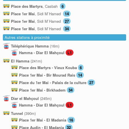
Place des Martyrs
, Casbah
6
Place 1er Mai
, Sidi M`Hamed
14
Place 1er Mai
, Sidi M`Hamed
27
Place 1er Mai
, Sidi M`Hamed
34
Autres stations à proximité
Téléphérique Hamma
(16m)
Hamma - Diar El Mahçoul
L1
El Hamma
(241m)
Place des Martyrs - Vieux Kouba
6
Place 1er Mai - Bir Mourad Rais
14
Place du 1er Mai - Palais de la culture
27
Place 1er Mai - Birkhadem
34
Diar el Mahçoul
(245m)
Hamma - Diar El Mahçoul
L1
Tunnel
(390m)
Place 1er Mai - El Madania
16
Place Audin - El Madania
32