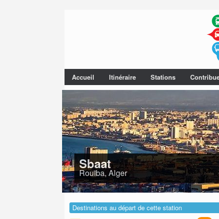
Accueil
Itinéraire
Stations
Contribu
Sbaat
Rouïba, Alger
Destinations au départ de cette station