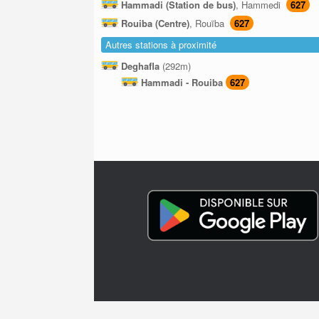
Hammadi (Station de bus)
, Hammedi
627
Rouiba (Centre)
, Rouïba
627
Autres stations à proximité
Deghafla
(292m)
Hammadi - Rouiba
627