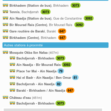
Birkhadem (Station de bus)
, Birkhadem
3073
Tennis
, Bachdjerrah
3073
Ain Naadja (Station de bus)
, Gue de Constantine
3092
Bir Mourad Rais (Centre)
, Bir Mourad Raïs
3092
Gare routiére de Baraki
, Baraki
647
Birkhadem (Centre)
, Birkhadem
647
Autres stations à proximité
Mosquée Okba Ibn Nafaa
(407m)
Bachdjerrah - Birkhadem
3073
Ain Naadja - Bir Mourad Rais
3092
Place 1er Mai - Ain Naadja
79
Hai el Badr - Ain Naadja / Ben Omar
81
Bachdjerrah - Ain Naadja
82
Baraki - Birkhadem / Ain Naadja
647
Château d'eau
(451m)
Bachdjerrah - Birkhadem
3073