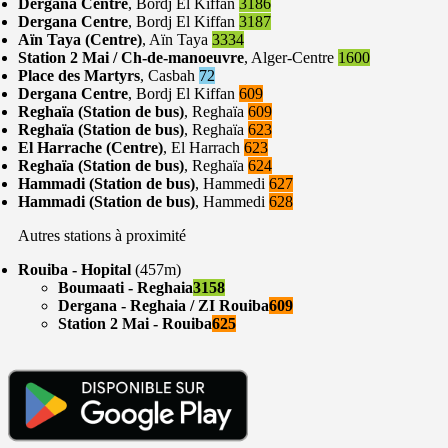
Dergana Centre
, Bordj El Kiffan
3186
Dergana Centre
, Bordj El Kiffan
3187
Aïn Taya (Centre)
, Aïn Taya
3334
Station 2 Mai / Ch-de-manoeuvre
, Alger-Centre
1600
Place des Martyrs
, Casbah
72
Dergana Centre
, Bordj El Kiffan
609
Reghaïa (Station de bus)
, Reghaïa
609
Reghaïa (Station de bus)
, Reghaïa
623
El Harrache (Centre)
, El Harrach
623
Reghaïa (Station de bus)
, Reghaïa
624
Hammadi (Station de bus)
, Hammedi
627
Hammadi (Station de bus)
, Hammedi
628
Autres stations à proximité
Rouiba - Hopital
(457m)
Boumaati - Reghaia
3158
Dergana - Reghaia / ZI Rouiba
609
Station 2 Mai - Rouiba
625