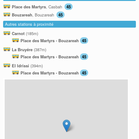
Place des Martyrs
, Casbah
45
Bouzareah
, Bouzareah
45
Autres stations à proximité
Carnot
(185m)
Place des Martyrs - Bouzareah
45
La Bruyére
(387m)
Place des Martyrs - Bouzareah
45
El Idrissi
(394m)
Place des Martyrs - Bouzareah
45