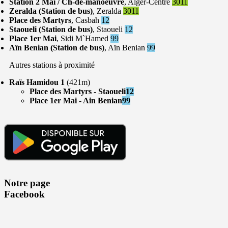
Station 2 Mai / Ch-de-manoeuvre
, Alger-Centre
3011
Zeralda (Station de bus)
, Zeralda
3011
Place des Martyrs
, Casbah
12
Staoueli (Station de bus)
, Staoueli
12
Place 1er Mai
, Sidi M`Hamed
99
Aïn Benian (Station de bus)
, Aïn Benian
99
Autres stations à proximité
Raïs Hamidou 1
(421m)
Place des Martyrs - Staoueli
12
Place 1er Mai - Ain Benian
99
Notre page
Facebook