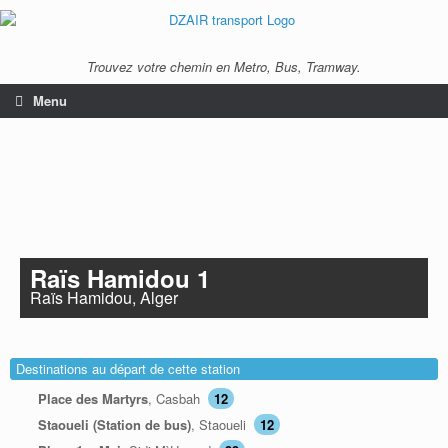
Trouvez votre chemin en Metro, Bus, Tramway.
Menu
Raïs Hamidou 1
Raïs Hamidou, Alger
Destinations au départ de cette station
Place des Martyrs
, Casbah
12
Staoueli (Station de bus)
, Staoueli
12