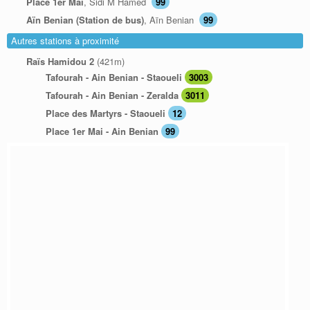
Place 1er Mai
, Sidi M`Hamed
99
Aïn Benian (Station de bus)
, Aïn Benian
99
Autres stations à proximité
Raïs Hamidou 2
(421m)
Tafourah - Ain Benian - Staoueli
3003
Tafourah - Ain Benian - Zeralda
3011
Place des Martyrs - Staoueli
12
Place 1er Mai - Ain Benian
99