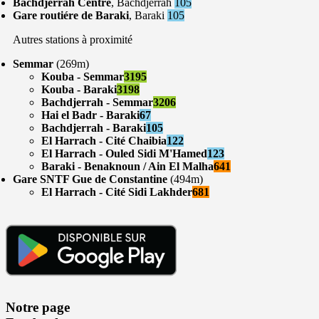
Bachdjerrah Centre
, Bachdjerrah
105
Gare routiére de Baraki
, Baraki
105
Autres stations à proximité
Semmar
(269m)
Kouba - Semmar
3195
Kouba - Baraki
3198
Bachdjerrah - Semmar
3206
Hai el Badr - Baraki
67
Bachdjerrah - Baraki
105
El Harrach - Cité Chaibia
122
El Harrach - Ouled Sidi M'Hamed
123
Baraki - Benaknoun / Ain El Malha
641
Gare SNTF Gue de Constantine
(494m)
El Harrach - Cité Sidi Lakhder
681
Notre page