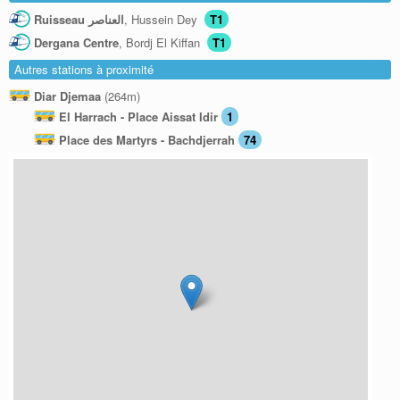
Ruisseau العناصر
, Hussein Dey
T1
Dergana Centre
, Bordj El Kiffan
T1
Autres stations à proximité
Diar Djemaa
(264m)
El Harrach - Place Aissat Idir
1
Place des Martyrs - Bachdjerrah
74