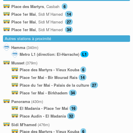
Place des Martyrs
, Casbah
6
Place 1er Mai
, Sidi M`Hamed
14
Place 1er Mai
, Sidi M`Hamed
27
Place 1er Mai
, Sidi M`Hamed
34
Autres stations à proximité
Hamma
(340m)
Metro L1 (direction: El-Harrache)
L1
Musset
(379m)
Place des Martyrs - Vieux Kouba
6
Place 1er Mai - Bir Mourad Rais
14
Place du 1er Mai - Palais de la culture
27
Place 1er Mai - Birkhadem
34
Panorama
(430m)
El Madania - Place 1er Mai
16
Place Audin - El Madania
32
Sidi M'hamed
(476m)
Place des Martyrs - Vieux Kouba
6