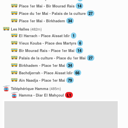
Place 1er Mai - Bir Mourad Rais
14
Place du 1er Mai - Palais de la culture
27
Place 1er Mai - Birkhadem
34
Les Halles
(482m)
El Harrach - Place Aissat Idir
1
Vieux Kouba - Place des Martyrs
6
Bir Mourad Rais - Place 1er Mai
14
Palais de la culture - Place du 1er Mai
27
Birkhadem - Place 1er Mai
34
Bachdjerrah - Place Aissat Idir
66
Ain Naadja - Place 1er Mai
79
Téléphérique Hamma
(485m)
Hamma - Diar El Mahçoul
L1