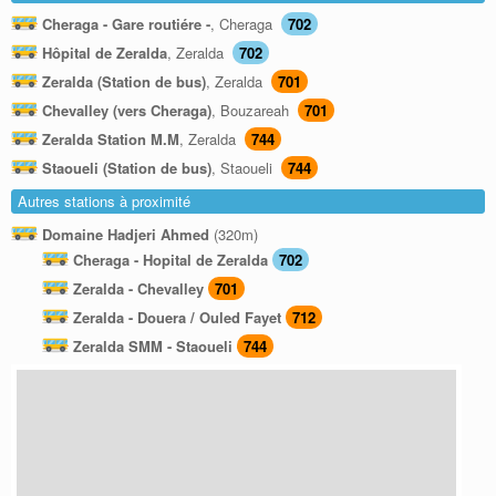
Cheraga - Gare routiére -
, Cheraga
702
Hôpital de Zeralda
, Zeralda
702
Zeralda (Station de bus)
, Zeralda
701
Chevalley (vers Cheraga)
, Bouzareah
701
Zeralda Station M.M
, Zeralda
744
Staoueli (Station de bus)
, Staoueli
744
Autres stations à proximité
Domaine Hadjeri Ahmed
(320m)
Cheraga - Hopital de Zeralda
702
Zeralda - Chevalley
701
Zeralda - Douera / Ouled Fayet
712
Zeralda SMM - Staoueli
744