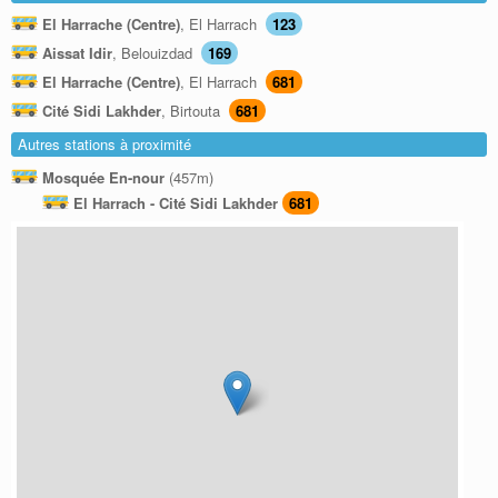
El Harrache (Centre)
, El Harrach
123
Aissat Idir
, Belouizdad
169
El Harrache (Centre)
, El Harrach
681
Cité Sidi Lakhder
, Birtouta
681
Autres stations à proximité
Mosquée En-nour
(457m)
El Harrach - Cité Sidi Lakhder
681