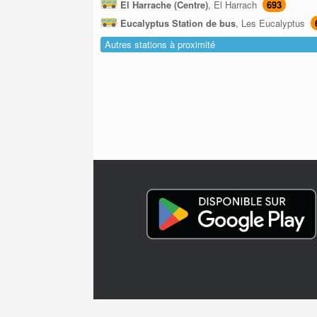
El Harrache (Centre)
, El Harrach
693
Eucalyptus Station de bus
, Les Eucalyptus
Autres stations à proximité