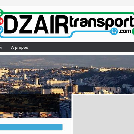
er
A propos