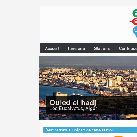
Accueil
Itinéraire
Stations
Contribu
Ouled el hadj
Les Eucalyptus, Alger
Destinations au départ de cette station