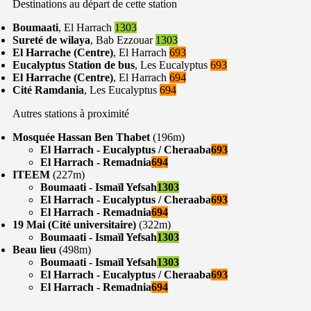
Destinations au départ de cette station
Boumaati
, El Harrach
1303
Sureté de wilaya
, Bab Ezzouar
1303
El Harrache (Centre)
, El Harrach
693
Eucalyptus Station de bus
, Les Eucalyptus
693
El Harrache (Centre)
, El Harrach
694
Cité Ramdania
, Les Eucalyptus
694
Autres stations à proximité
Mosquée Hassan Ben Thabet
(196m)
El Harrach - Eucalyptus / Cheraaba
693
El Harrach - Remadnia
694
ITEEM
(227m)
Boumaati - Ismaïl Yefsah
1303
El Harrach - Eucalyptus / Cheraaba
693
El Harrach - Remadnia
694
19 Mai (Cité universitaire)
(322m)
Boumaati - Ismaïl Yefsah
1303
Beau lieu
(498m)
Boumaati - Ismaïl Yefsah
1303
El Harrach - Eucalyptus / Cheraaba
693
El Harrach - Remadnia
694