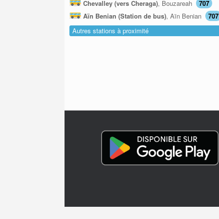
Chevalley (vers Cheraga)
, Bouzareah
707
Aïn Benian (Station de bus)
, Aïn Benian
707
Autres stations à proximité