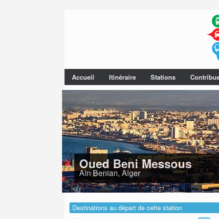
Accueil
Itinéraire
Stations
Contribu
Oued Beni Messous
Aïn Benian, Alger
Destinations au départ de cette station