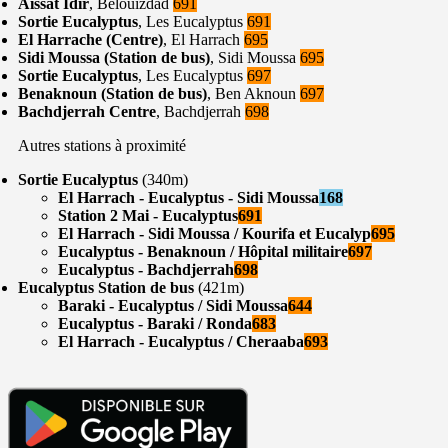
Aissat Idir
, Belouizdad
691
Sortie Eucalyptus
, Les Eucalyptus
691
El Harrache (Centre)
, El Harrach
695
Sidi Moussa (Station de bus)
, Sidi Moussa
695
Sortie Eucalyptus
, Les Eucalyptus
697
Benaknoun (Station de bus)
, Ben Aknoun
697
Bachdjerrah Centre
, Bachdjerrah
698
Autres stations à proximité
Sortie Eucalyptus
(340m)
El Harrach - Eucalyptus - Sidi Moussa
168
Station 2 Mai - Eucalyptus
691
El Harrach - Sidi Moussa / Kourifa et Eucalyp
695
Eucalyptus - Benaknoun / Hôpital militaire
697
Eucalyptus - Bachdjerrah
698
Eucalyptus Station de bus
(421m)
Baraki - Eucalyptus / Sidi Moussa
644
Eucalyptus - Baraki / Ronda
683
El Harrach - Eucalyptus / Cheraaba
693