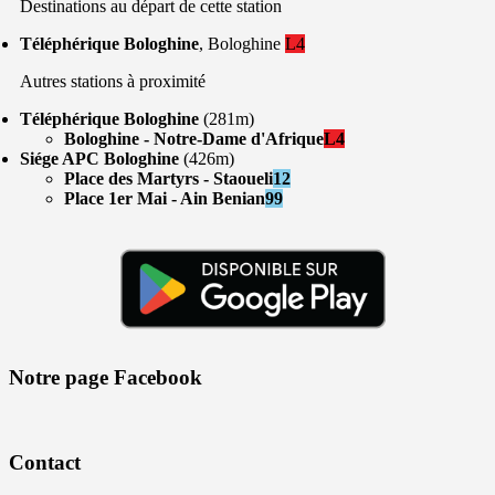
Destinations au départ de cette station
Téléphérique Bologhine
, Bologhine
L4
Autres stations à proximité
Téléphérique Bologhine
(281m)
Bologhine - Notre-Dame d'Afrique
L4
Siége APC Bologhine
(426m)
Place des Martyrs - Staoueli
12
Place 1er Mai - Ain Benian
99
Notre page Facebook
Contact