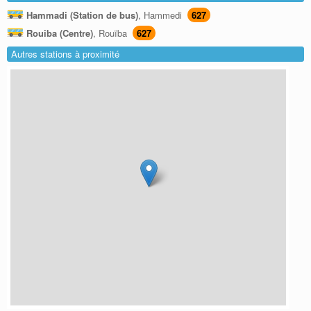
Hammadi (Station de bus)
, Hammedi
627
Rouiba (Centre)
, Rouïba
627
Autres stations à proximité