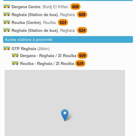
Dergana Centre
, Bordj El Kiffan
609
Reghaïa (Station de bus)
, Reghaïa
609
Rouiba (Centre)
, Rouïba
624
Reghaïa (Station de bus)
, Reghaïa
624
Autres stations à proximité
GTP Reghaia
(284m)
Dergana - Reghaia / ZI Rouiba
609
Rouiba - Reghaia / ZI Rouiba
624