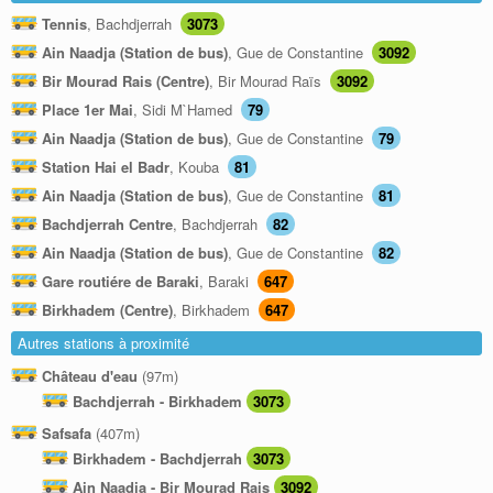
Tennis
, Bachdjerrah
3073
Ain Naadja (Station de bus)
, Gue de Constantine
3092
Bir Mourad Rais (Centre)
, Bir Mourad Raïs
3092
Place 1er Mai
, Sidi M`Hamed
79
Ain Naadja (Station de bus)
, Gue de Constantine
79
Station Hai el Badr
, Kouba
81
Ain Naadja (Station de bus)
, Gue de Constantine
81
Bachdjerrah Centre
, Bachdjerrah
82
Ain Naadja (Station de bus)
, Gue de Constantine
82
Gare routiére de Baraki
, Baraki
647
Birkhadem (Centre)
, Birkhadem
647
Autres stations à proximité
Château d'eau
(97m)
Bachdjerrah - Birkhadem
3073
Safsafa
(407m)
Birkhadem - Bachdjerrah
3073
Ain Naadja - Bir Mourad Rais
3092