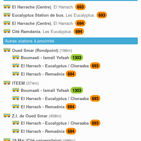
El Harrache (Centre)
, El Harrach
693
Eucalyptus Station de bus
, Les Eucalyptus
693
El Harrache (Centre)
, El Harrach
694
Cité Ramdania
, Les Eucalyptus
694
Autres stations à proximité
Oued Smar (Rondpoint)
(196m)
Boumaati - Ismaïl Yefsah
1303
El Harrach - Eucalyptus / Cheraaba
693
El Harrach - Remadnia
694
ITEEM
(374m)
Boumaati - Ismaïl Yefsah
1303
El Harrach - Eucalyptus / Cheraaba
693
El Harrach - Remadnia
694
Z.I. de Oued Smar
(458m)
El Harrach - Eucalyptus / Cheraaba
693
El Harrach - Remadnia
694
19 Mai (Cité universitaire)
(499m)