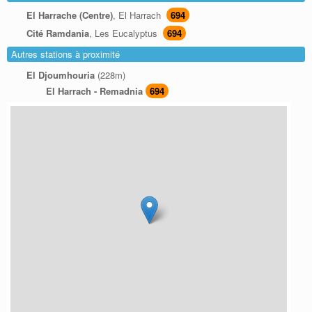
El Harrache (Centre)
, El Harrach
694
Cité Ramdania
, Les Eucalyptus
694
Autres stations à proximité
El Djoumhouria
(228m)
El Harrach - Remadnia
694