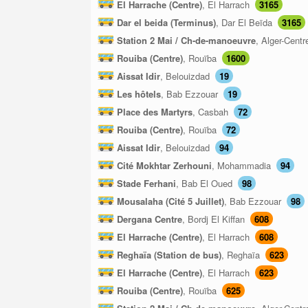
El Harrache (Centre)
, El Harrach
3165
Dar el beida (Terminus)
, Dar El Beïda
3165
Station 2 Mai / Ch-de-manoeuvre
, Alger-Cent
Rouiba (Centre)
, Rouïba
1600
Aissat Idir
, Belouizdad
19
Les hôtels
, Bab Ezzouar
19
Place des Martyrs
, Casbah
72
Rouiba (Centre)
, Rouïba
72
Aissat Idir
, Belouizdad
94
Cité Mokhtar Zerhouni
, Mohammadia
94
Stade Ferhani
, Bab El Oued
98
Mousalaha (Cité 5 Juillet)
, Bab Ezzouar
98
Dergana Centre
, Bordj El Kiffan
608
El Harrache (Centre)
, El Harrach
608
Reghaïa (Station de bus)
, Reghaïa
623
El Harrache (Centre)
, El Harrach
623
Rouiba (Centre)
, Rouïba
625