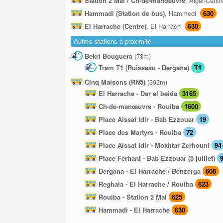
Station 2 Mai / Ch-de-manoeuvre
, Alger-Cent
Hammadi (Station de bus)
, Hammedi
630
El Harrache (Centre)
, El Harrach
630
Autres stations à proximité
Bekri Bouguera
(73m)
Tram T1 (Ruisseau - Dergana)
T1
Cinq Maisons (RN5)
(392m)
El Harrache - Dar el beida
3165
Ch-de-manœuvre - Rouiba
1600
Place Aissat Idir - Bab Ezzouar
19
Place des Martyrs - Rouiba
72
Place Aissat Idir - Mokhtar Zerhouni
94
Place Ferhani - Bab Ezzouar (5 juillet)
Dergana - El Harrache / Benzerga
608
Reghaia - El Harrache / Rouiba
623
Rouiba - Station 2 Mai
625
Hammadi - El Harrache
630