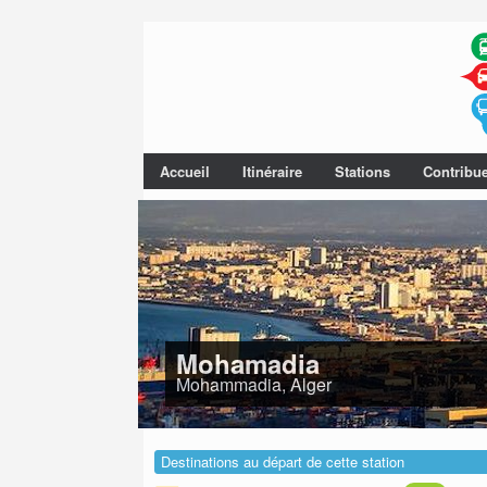
Accueil
Itinéraire
Stations
Contribu
Mohamadia
Mohammadia, Alger
Destinations au départ de cette station