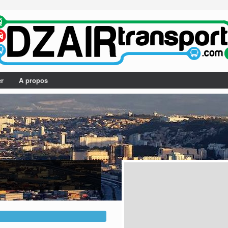
er
A propos