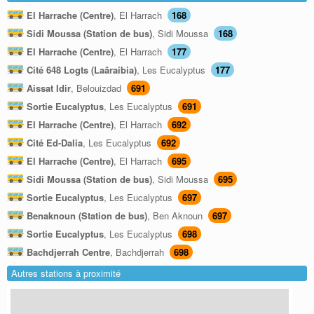
El Harrache (Centre)
, El Harrach
168
Sidi Moussa (Station de bus)
, Sidi Moussa
168
El Harrache (Centre)
, El Harrach
177
Cité 648 Logts (Laâraibia)
, Les Eucalyptus
177
Aissat Idir
, Belouizdad
691
Sortie Eucalyptus
, Les Eucalyptus
691
El Harrache (Centre)
, El Harrach
692
Cité Ed-Dalia
, Les Eucalyptus
692
El Harrache (Centre)
, El Harrach
695
Sidi Moussa (Station de bus)
, Sidi Moussa
695
Sortie Eucalyptus
, Les Eucalyptus
697
Benaknoun (Station de bus)
, Ben Aknoun
697
Sortie Eucalyptus
, Les Eucalyptus
698
Bachdjerrah Centre
, Bachdjerrah
698
Autres stations à proximité