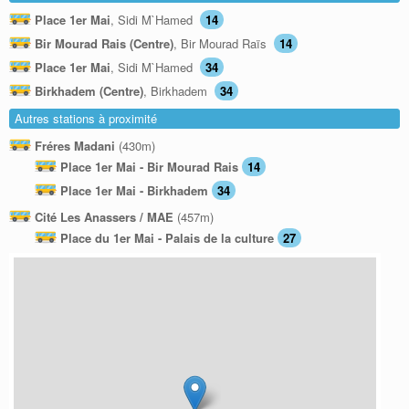
Place 1er Mai
, Sidi M`Hamed
14
Bir Mourad Rais (Centre)
, Bir Mourad Raïs
14
Place 1er Mai
, Sidi M`Hamed
34
Birkhadem (Centre)
, Birkhadem
34
Autres stations à proximité
Fréres Madani
(430m)
Place 1er Mai - Bir Mourad Rais
14
Place 1er Mai - Birkhadem
34
Cité Les Anassers / MAE
(457m)
Place du 1er Mai - Palais de la culture
27