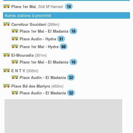
Place 1er Mai
, Sidi M`Hamed
16
Autres stations à proximité
Carrefour Souidani
(269m)
Place 1er Mai - El Madania
16
Place Audin - Hydra
31
Place 1er Mai - Hydra
88
El-Mouradia
(301m)
Place 1er Mai - El Madania
16
E N T V
(335m)
Place Audin - El Madania
32
Place Bd des Martyrs
(453m)
Place Audin - El Madania
32