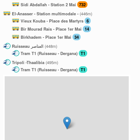
Sidi Abdallah - Station 2 Mai
732
El-Anasser - Station multimodale -
(446m)
Vieux Kouba - Place des Martyrs
6
Bir Mourad Rais - Place 1er Mai
14
Birkhadem - Place 1er Mai
34
Ruisseau العناصر
(448m)
Tram T1 (Ruisseau - Dergana)
T1
Tripoli -Thaalibia
(495m)
Tram T1 (Ruisseau - Dergana)
T1