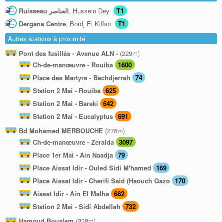
Ruisseau العناصر
, Hussein Dey
T1
Dergana Centre
, Bordj El Kiffan
T1
Autres stations à proximité
Pont des fusillés - Avenue ALN -
(229m)
Ch-de-manœuvre - Rouiba
1600
Place des Martyrs - Bachdjerrah
74
Station 2 Mai - Rouiba
625
Station 2 Mai - Baraki
642
Station 2 Mai - Eucalyptus
691
Bd Mohamed MERBOUCHE
(276m)
Ch-de-manœuvre - Zeralda
3097
Place 1er Mai - Ain Naadja
79
Place Aissat Idir - Ouled Sidi M'hamed
169
Place Aissat Idir - Cherifi Said (Haouch Gazo
170
Aissat Idir - Ain El Malha
682
Station 2 Mai - Sidi Abdellah
732
Hamoud Boualem
(338m)