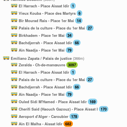
El Harrach - Place Aissat Idir
1
Vieux Kouba - Place des Martyrs
6
Bir Mourad Rais - Place 1er Mai
14
Palais de la culture - Place du 1er Mai
27
Birkhadem - Place 1er Mai
34
Bachdjerrah - Place Aissat Idir
66
Ain Naadja - Place 1er Mai
79
Emiliano Zapata / Palais de justice
(366m)
Zeralda - Ch-de-manœuvre
3097
El Harrach - Place Aissat Idir
1
Palais de la culture - Place du 1er Mai
27
Bachdjerrah - Place Aissat Idir
66
Ain Naadja - Place 1er Mai
79
Ouled Sidi M'Hamed - Place Aissat Idir
169
Cherifi Said (Haouch Gazouz) - Place Aissat I
170
Aeroport d'Alger - Caroubier
178
Ain El Malha - Aissat Idir
682