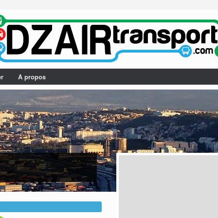
er
A propos