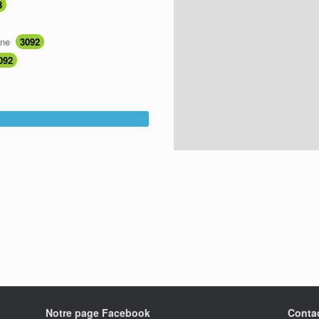
3
ine
3092
092
Notre page Facebook
Conta