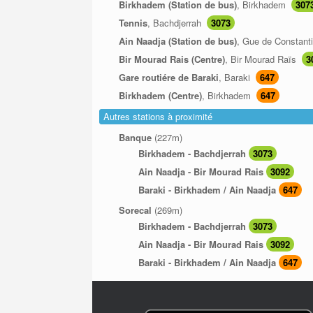
Birkhadem (Station de bus)
, Birkhadem
307
Tennis
, Bachdjerrah
3073
Ain Naadja (Station de bus)
, Gue de Constant
Bir Mourad Rais (Centre)
, Bir Mourad Raïs
3
Gare routiére de Baraki
, Baraki
647
Birkhadem (Centre)
, Birkhadem
647
Autres stations à proximité
Banque
(227m)
Birkhadem - Bachdjerrah
3073
Ain Naadja - Bir Mourad Rais
3092
Baraki - Birkhadem / Ain Naadja
647
Sorecal
(269m)
Birkhadem - Bachdjerrah
3073
Ain Naadja - Bir Mourad Rais
3092
Baraki - Birkhadem / Ain Naadja
647