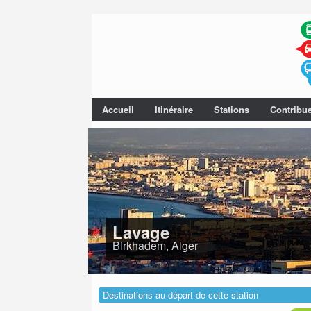
Accueil
Itinéraire
Stations
Contribu
Lavage
Birkhadem, Alger
Destinations au départ de cette station