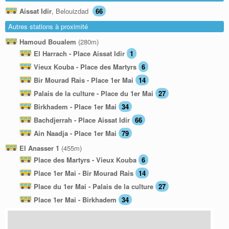
Aissat Idir
, Belouizdad
66
Autres stations à proximité
Hamoud Boualem
(280m)
El Harrach - Place Aissat Idir
1
Vieux Kouba - Place des Martyrs
6
Bir Mourad Rais - Place 1er Mai
14
Palais de la culture - Place du 1er Mai
27
Birkhadem - Place 1er Mai
34
Bachdjerrah - Place Aissat Idir
66
Ain Naadja - Place 1er Mai
79
El Anasser 1
(455m)
Place des Martyrs - Vieux Kouba
6
Place 1er Mai - Bir Mourad Rais
14
Place du 1er Mai - Palais de la culture
27
Place 1er Mai - Birkhadem
34