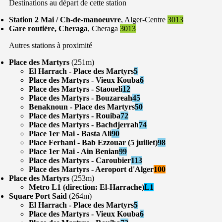
Destinations au départ de cette station
Station 2 Mai / Ch-de-manoeuvre
, Alger-Centre
3013
Gare routiére, Cheraga
, Cheraga
3013
Autres stations à proximité
Place des Martyrs
(251m)
El Harrach - Place des Martyrs
5
Place des Martyrs - Vieux Kouba
6
Place des Martyrs - Staoueli
12
Place des Martyrs - Bouzareah
45
Benaknoun - Place des Martyrs
50
Place des Martyrs - Rouiba
72
Place des Martyrs - Bachdjerrah
74
Place 1er Mai - Basta Ali
90
Place Ferhani - Bab Ezzouar (5 juillet)
98
Place 1er Mai - Ain Benian
99
Place des Martyrs - Caroubier
113
Place des Martyrs - Aeroport d'Alger
100
Place des Martyrs
(253m)
Metro L1 (direction: El-Harrache)
L1
Square Port Said
(264m)
El Harrach - Place des Martyrs
5
Place des Martyrs - Vieux Kouba
6