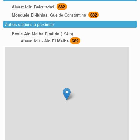
Aissat Idir
, Belouizdad
682
Mosquée El-Ikhlas
, Gue de Constantine
682
Autres stations à proximité
Ecole Ain Malha Djadida
(194m)
Aissat Idir - Ain El Malha
682