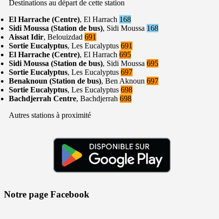
Destinations au départ de cette station
El Harrache (Centre)
, El Harrach
168
Sidi Moussa (Station de bus)
, Sidi Moussa
168
Aissat Idir
, Belouizdad
691
Sortie Eucalyptus
, Les Eucalyptus
691
El Harrache (Centre)
, El Harrach
695
Sidi Moussa (Station de bus)
, Sidi Moussa
695
Sortie Eucalyptus
, Les Eucalyptus
697
Benaknoun (Station de bus)
, Ben Aknoun
697
Sortie Eucalyptus
, Les Eucalyptus
698
Bachdjerrah Centre
, Bachdjerrah
698
Autres stations à proximité
Notre page Facebook