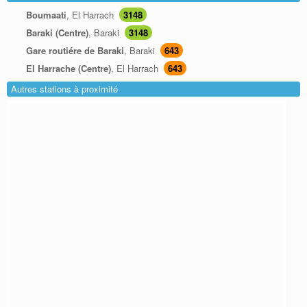
Boumaati
, El Harrach
3148
Baraki (Centre)
, Baraki
3148
Gare routiére de Baraki
, Baraki
643
El Harrache (Centre)
, El Harrach
643
Autres stations à proximité