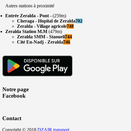
Autres stations à proximité
Entrée Zeralda - Pont -
(259m)
Cheraga - Hopital de Zeralda
702
Zeralda - Village agricole
748
Zeralda Station M.M
(479m)
Zeralda SMM - Staoueli
744
Cité En-Nadj - Zeralda
746
Notre page
Facebook
Contact
Copyright © 2018
DZAIR transport