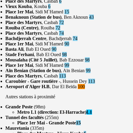
Place des Martyrs
, Casbah
6
Vieux Kouba
, Kouba
6
Place 1er Mai
, Sidi M`Hamed
15
Benaknoun (Station de bus)
, Ben Aknoun
43
Place des Martyrs
, Casbah
72
Rouiba (Centre)
, Rouïba
72
Place des Martyrs
, Casbah
74
Bachdjerrah Centre
, Bachdjerrah
74
Place 1er Mai
, Sidi M`Hamed
90
Basta Ali
, Bab El Oued
90
Stade Ferhani
, Bab El Oued
98
Mousalaha (Cité 5 Juillet)
, Bab Ezzouar
98
Place 1er Mai
, Sidi M`Hamed
99
Aïn Benian (Station de bus)
, Aïn Benian
99
Place des Martyrs
, Casbah
113
Caroubier - Gare routiére -
, Hussein Dey
113
Aeroport d'Alger H.B
, Dar El Beïda
100
Autres stations à proximité
Grande Poste
(98m)
Metro L1 (direction: El-Harrache)
L1
Tunnel des facultés
(255m)
Place 1er Mai - Grande Poste
15
Mauretania
(335m)