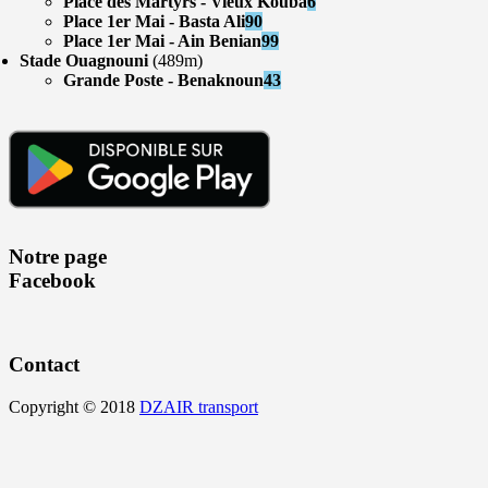
Place des Martyrs - Vieux Kouba
6
Place 1er Mai - Basta Ali
90
Place 1er Mai - Ain Benian
99
Stade Ouagnouni
(489m)
Grande Poste - Benaknoun
43
Notre page
Facebook
Contact
Copyright © 2018
DZAIR transport