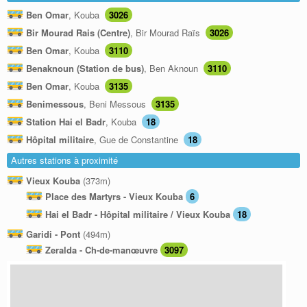
Ben Omar
, Kouba
3026
Bir Mourad Rais (Centre)
, Bir Mourad Raïs
3026
Ben Omar
, Kouba
3110
Benaknoun (Station de bus)
, Ben Aknoun
3110
Ben Omar
, Kouba
3135
Benimessous
, Beni Messous
3135
Station Hai el Badr
, Kouba
18
Hôpital militaire
, Gue de Constantine
18
Autres stations à proximité
Vieux Kouba
(373m)
Place des Martyrs - Vieux Kouba
6
Hai el Badr - Hôpital militaire / Vieux Kouba
18
Garidi - Pont
(494m)
Zeralda - Ch-de-manœuvre
3097